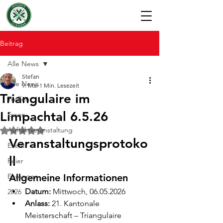
Beitrag
Alle News
Stefan
Alle News
9. Mai
1 Min. Lesezeit
Triangulaire im
Treffen
Limpachtal 6.5.26
Essen
Auftaktveranstaltung
Mit NaN von 5 Sternen bewertet.
Veranstaltungsprotoko
Event
ll
Feier
Ehrungen
Allgemeine Informationen
Datum:
 Mittwoch, 06.05.2026
2026
Anlass:
 21. Kantonale 
Meisterschaft – Triangulaire