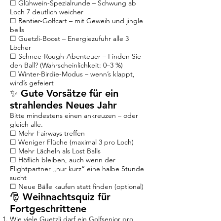
☐ Glühwein-Spezialrunde – Schwung ab
Loch 7 deutlich weicher
☐ Rentier-Golfcart – mit Geweih und jingle
bells
☐ Guetzli-Boost – Energiezufuhr alle 3
Löcher
☐ Schnee-Rough-Abenteuer – Finden Sie
den Ball? (Wahrscheinlichkeit: 0–3 %)
☐ Winter-Birdie-Modus – wenn’s klappt,
wird’s gefeiert
✨ Gute Vorsätze für ein
strahlendes Neues Jahr
Bitte mindestens einen ankreuzen – oder
gleich alle.
☐ Mehr Fairways treffen
☐ Weniger Flüche (maximal 3 pro Loch)
☐ Mehr Lächeln als Lost Balls
☐ Höflich bleiben, auch wenn der
Flightpartner „nur kurz“ eine halbe Stunde
sucht
☐ Neue Bälle kaufen statt finden (optional)
🎅 Weihnachtsquiz für
Fortgeschrittene
Wie viele Guetzli darf ein Golfsenior pro