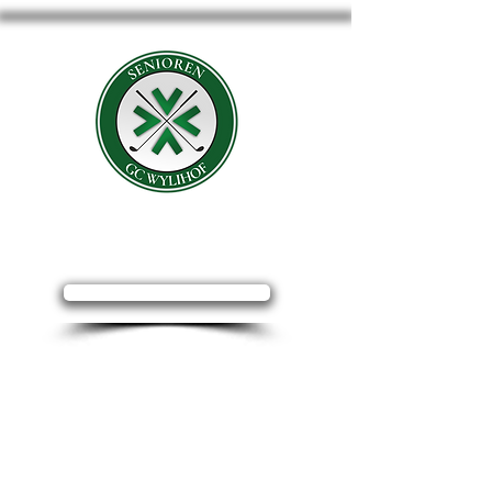
Senioren
GC WHYLIHOF
Mail schreiben
Rechtliches
Impressum
Menü