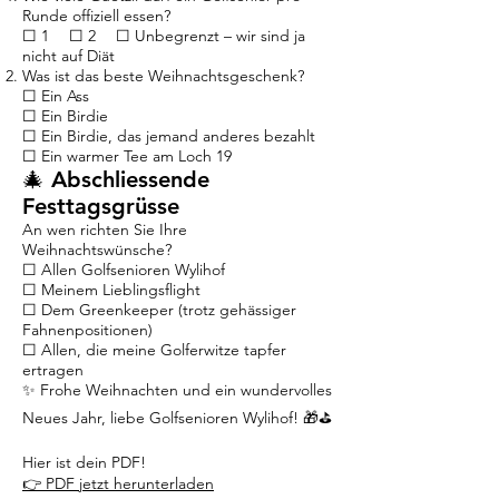
Runde offiziell essen?
☐ 1 ☐ 2 ☐ Unbegrenzt – wir sind ja
nicht auf Diät
Was ist das beste Weihnachtsgeschenk?
☐ Ein Ass
☐ Ein Birdie
☐ Ein Birdie, das jemand anderes bezahlt
☐ Ein warmer Tee am Loch 19
🎄 Abschliessende
Festtagsgrüsse
An wen richten Sie Ihre
Weihnachtswünsche?
☐ Allen Golfsenioren Wylihof
☐ Meinem Lieblingsflight
☐ Dem Greenkeeper (trotz gehässiger
Fahnenpositionen)
☐ Allen, die meine Golferwitze tapfer
ertragen
✨ Frohe Weihnachten und ein wundervolles
Neues Jahr, liebe Golfsenioren Wylihof! 🎁⛳
Hier ist dein PDF!
👉 PDF jetzt herunterladen