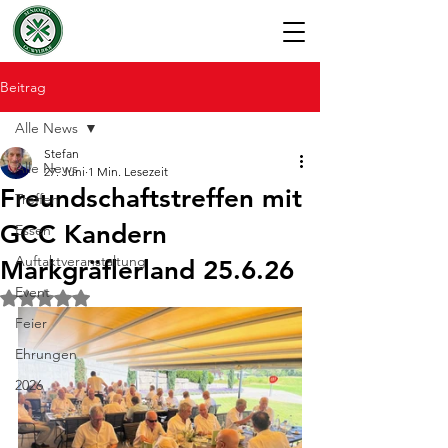
Beitrag
Alle News
Stefan
Alle News
27. Juni
1 Min. Lesezeit
Freundschaftstreffen mit
Treffen
GCC Kandern
Essen
Auftaktveranstaltung
Markgräflerland 25.6.26
Event
Mit NaN von 5 Sternen bewertet.
Feier
Ehrungen
2026